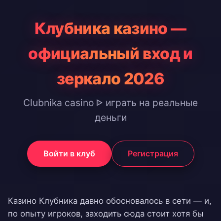
Клубника казино —
официальный вход и
зеркало 2026
Clubnika casino ᐈ играть на реальные
деньги
Войти в клуб
Регистрация
Казино Клубника давно обосновалось в сети — и,
по опыту игроков, заходить сюда стоит хотя бы