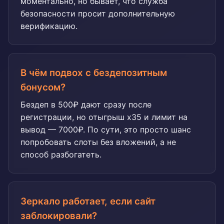
моментально, но бывает, что служба
безопасности просит дополнительную
верификацию.
В чём подвох с бездепозитным
бонусом?
Бездеп в 500₽ дают сразу после
регистрации, но отыгрыш x35 и лимит на
вывод — 7000₽. По сути, это просто шанс
попробовать слоты без вложений, а не
способ разбогатеть.
Зеркало работает, если сайт
заблокировали?