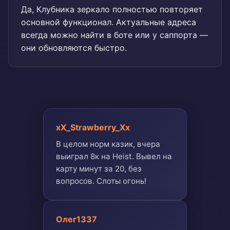
Да, Клубника зеркало полностью повторяет
основной функционал. Актуальные адреса
всегда можно найти в боте или у саппорта —
они обновляются быстро.
xX_Strawberry_Xx
В целом норм казик, вчера
выиграл 8к на Heist. Вывел на
карту минут за 20, без
вопросов. Слоты огонь!
Олег1337