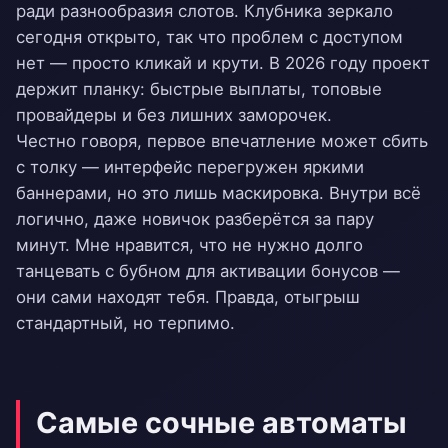
ради разнообразия слотов. Клубника зеркало
сегодня открыто, так что проблем с доступом
нет — просто кликай и крути. В 2026 году проект
держит планку: быстрые выплаты, топовые
провайдеры и без лишних заморочек.
Честно говоря, первое впечатление может сбить
с толку — интерфейс перегружен яркими
баннерами, но это лишь маскировка. Внутри всё
логично, даже новичок разберётся за пару
минут. Мне нравится, что не нужно долго
танцевать с бубном для активации бонусов —
они сами находят тебя. Правда, отыгрыш
стандартный, но терпимо.
Самые сочные автоматы