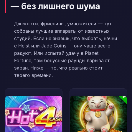
— без лишнего шума
Джекпоты, фриспины, умножители — тут
собраны лучшие аппараты от известных
студий. Если не знаешь, что выбрать, начни
с Heist или Jade Coins — они чаще всего
радуют. Или испытай удачу в Planet
Fortune, там бонусные раунды взрывают
экран. Ниже — то, что реально стоит
твоего времени.