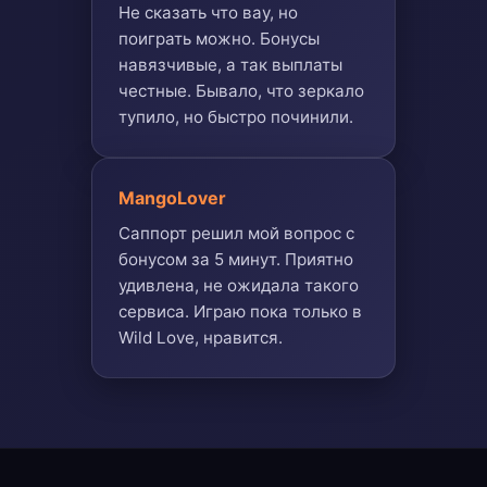
Не сказать что вау, но
поиграть можно. Бонусы
навязчивые, а так выплаты
честные. Бывало, что зеркало
тупило, но быстро починили.
MangoLover
Саппорт решил мой вопрос с
бонусом за 5 минут. Приятно
удивлена, не ожидала такого
сервиса. Играю пока только в
Wild Love, нравится.